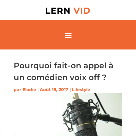
LERN
VID
Pourquoi fait-on appel à
un comédien voix off ?
par
Elodie
|
Août 18, 2017
|
Lifestyle