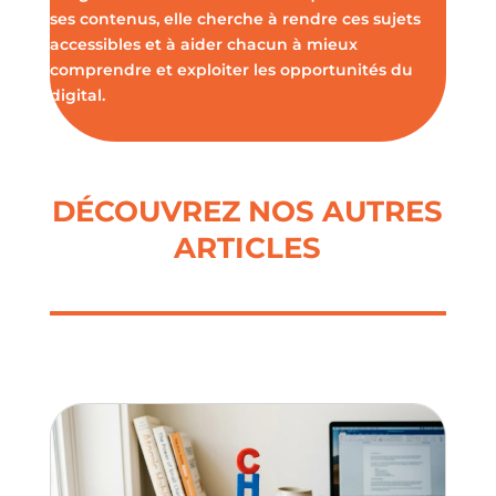
ses contenus, elle cherche à rendre ces sujets
accessibles et à aider chacun à mieux
comprendre et exploiter les opportunités du
digital.
DÉCOUVREZ NOS AUTRES
ARTICLES