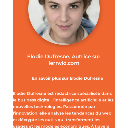
Elodie Dufresne, Autrice sur
lernvid.com
En savoir plus sur Elodie Dufresne
Elodie Dufresne est rédactrice spécialisée dans
le business digital, l’intelligence artificielle et les
nouvelles technologies. Passionnée par
l’innovation, elle analyse les tendances du web
et décrypte les outils qui transforment les
usages et les modèles économiques. À travers