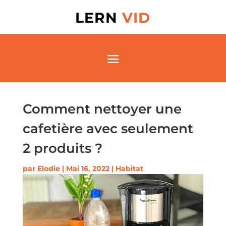
LERN
VID
Comment nettoyer une
cafetière avec seulement
2 produits ?
par
Elodie
|
Mai 16, 2022
|
Habitat