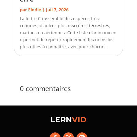
par
Elodie
|
Juil 7, 2026
La lettre C rassemble des espèces très
connues, d'autres plus discrètes, terrestres,
marines ou aériennes. Cette liste d’animaux en
c permet de repérer rapidement les noms les
plus utiles à connaître, avec pour chacun...
0 commentaires
LERN
VID