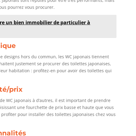
C japonais sont réputés pour être très performants, mais
ous pourrez vous procurer.
e un bien immobilier de particulier à
tique
 de designs hors du commun, les WC japonais tiennent
haitent justement se procurer des toilettes japonaises,
ur habitation : profitez-en pour avoir des toilettes qui
té/prix
 de WC japonais à d’autres, il est important de prendre
oisissant une fourchette de prix basse et haute que vous
profiter pour installer des toilettes japonaises chez vous
nnalités