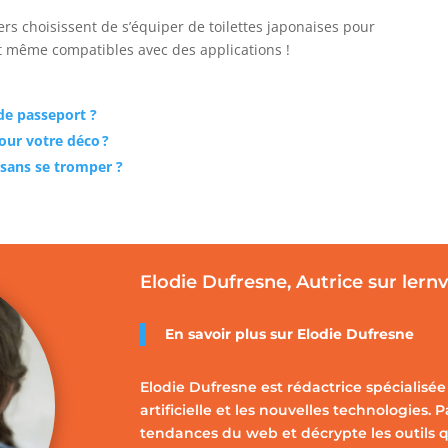
ers choisissent de s’équiper de toilettes japonaises pour
ont même compatibles avec des applications !
e passeport ?
our votre déco ?
 sans se tromper ?
Elodie Dufresne, Autrice sur lern
En savoir plus sur Elodie Dufresne
Elodie Dufresne est rédactrice spécialisée 
artificielle et les nouvelles technologies. 
tendances du web et décrypte les outils q