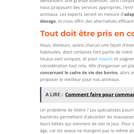
demandent une grande attention, sans compter l
nous proposant des services appropriés, l'ent
animaux. Les experts seront en mesure d'
adap
élevage
, et nous offrir des alternatives efficac
Tout doit être pris en 
Nous, éleveurs, avons chacun une façon d'exer
habitudes, dont certaines font partie de notre
locaux sont uniques, et pour
nourrir
et soigner
considération tout cela. Afin d'organiser un pla
concernant le cadre de vie des bovins
, alors 
proposer le meilleur pour nos animaux.
A LIRE :
Comment faire pour command
Un problème de litière ? Les spécialistes pou
bactéries permettant d'absorber les mauvaises.
leurs bébés qui viennent de voir le jour. Pour 
âge, car les veaux ne mangent pas la même al