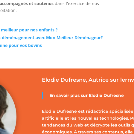
 accompagnés et soutenus
dans l'exercice de nos
loitation.
le meilleur pour nos enfants ?
son déménagement avec Mon Meilleur Déménageur?
saine pour vos bovins
Elodie Dufresne, Autrice sur lern
En savoir plus sur Elodie Dufresne
Elodie Dufresne est rédactrice spécialisée 
artificielle et les nouvelles technologies. 
tendances du web et décrypte les outils q
économiques. À travers ses contenus, elle 