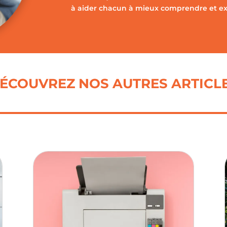
à aider chacun à mieux comprendre et expl
ÉCOUVREZ NOS AUTRES ARTICL