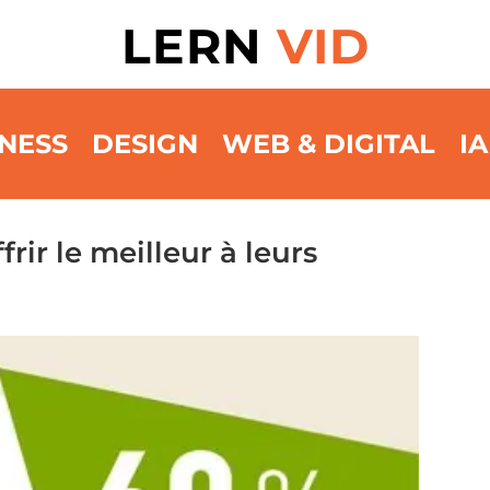
LERN
VID
NESS
DESIGN
WEB & DIGITAL
IA
rir le meilleur à leurs