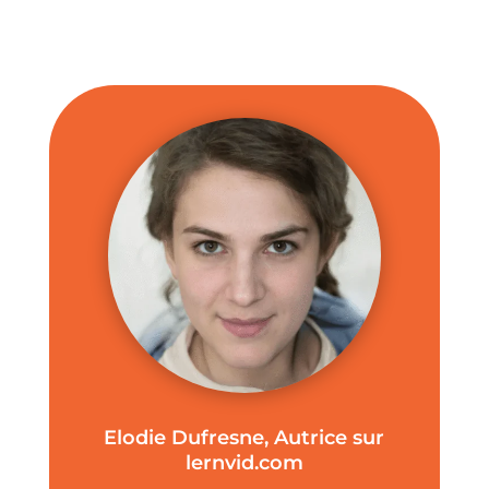
Elodie Dufresne, Autrice sur
lernvid.com