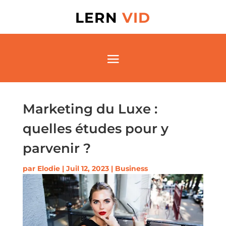
LERN
VID
Marketing du Luxe :
quelles études pour y
parvenir ?
par
Elodie
|
Juil 12, 2023
|
Business