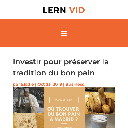
LERN
VID
Investir pour préserver la
tradition du bon pain
par
Elodie
|
Oct 23, 2018
|
Business