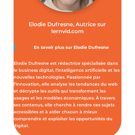
Elodie Dufresne, Autrice sur
lernvid.com
En savoir plus sur Elodie Dufresne
Elodie Dufresne est rédactrice spécialisée dans
le business digital, l’intelligence artificielle et les
nouvelles technologies. Passionnée par
l’innovation, elle analyse les tendances du web
et décrypte les outils qui transforment les
usages et les modèles économiques. À travers
ses contenus, elle cherche à rendre ces sujets
accessibles et à aider chacun à mieux
comprendre et exploiter les opportunités du
digital.