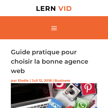
LERN
VID
Guide pratique pour
choisir la bonne agence
web
par
Elodie
|
Juil 12, 2018
|
Business