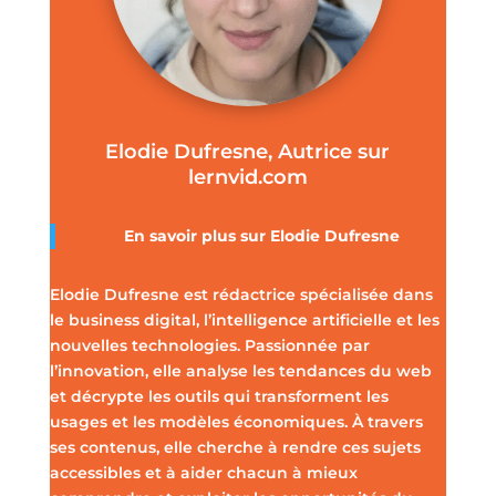
Elodie Dufresne, Autrice sur
lernvid.com
En savoir plus sur Elodie Dufresne
Elodie Dufresne est rédactrice spécialisée dans
le business digital, l’intelligence artificielle et les
nouvelles technologies. Passionnée par
l’innovation, elle analyse les tendances du web
et décrypte les outils qui transforment les
usages et les modèles économiques. À travers
ses contenus, elle cherche à rendre ces sujets
accessibles et à aider chacun à mieux