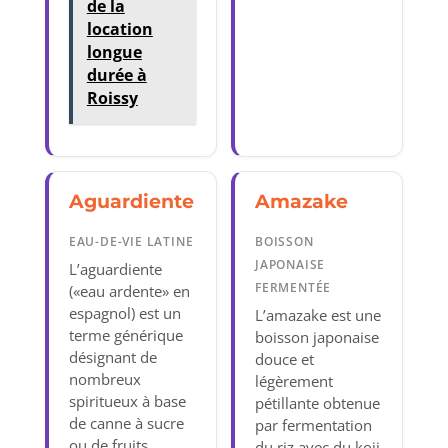
de la
location
longue
durée à
Roissy
Aguardiente
Amazake
EAU-DE-VIE LATINE
BOISSON
JAPONAISE
L’aguardiente
FERMENTÉE
(«eau ardente» en
espagnol) est un
L’amazake est une
terme générique
boisson japonaise
désignant de
douce et
nombreux
légèrement
spiritueux à base
pétillante obtenue
de canne à sucre
par fermentation
ou de fruits
du riz avec du koji