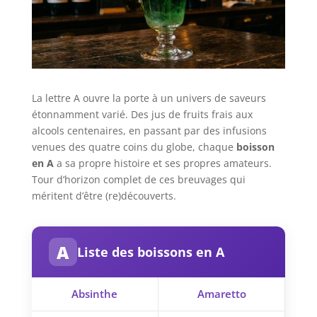
La lettre A ouvre la porte à un univers de saveurs
étonnamment varié. Des jus de fruits frais aux
alcools centenaires, en passant par des infusions
venues des quatre coins du globe, chaque
boisson
en A
a sa propre histoire et ses propres amateurs.
Tour d’horizon complet de ces breuvages qui
méritent d’être (re)découverts.
A
Liste des boissons en A
Absinthe
Amaretto