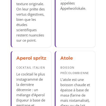
appelées
texture originale.
Äppelwoilokale.
On leur prête des
vertus digestives,
bien que les
études
scientifiques
restent nuancées
sur ce point.
Aperol spritz
Atole
COCKTAIL ITALIEN
BOISSON
PRÉCOLOMBIENNE
Le cocktail le plus
instagrammé de
L’atole est une
la dernière
boisson chaude et
décennie : un
épaisse à base de
mélange d’Aperol
masa (farine de
(liqueur à base de
maïs nixtamalisé),
gentiane et
d’eau ou de lait,