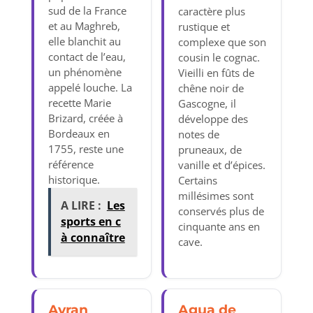
sud de la France
caractère plus
et au Maghreb,
rustique et
elle blanchit au
complexe que son
contact de l’eau,
cousin le cognac.
un phénomène
Vieilli en fûts de
appelé louche. La
chêne noir de
recette Marie
Gascogne, il
Brizard, créée à
développe des
Bordeaux en
notes de
1755, reste une
pruneaux, de
référence
vanille et d’épices.
historique.
Certains
millésimes sont
A LIRE :
Les
conservés plus de
sports en c
cinquante ans en
à connaître
cave.
Ayran
Agua de