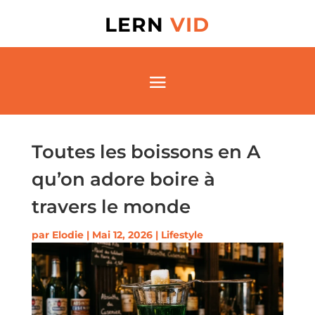
LERN
VID
Toutes les boissons en A
qu’on adore boire à
travers le monde
par
Elodie
|
Mai 12, 2026
|
Lifestyle