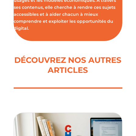
usages et les modèles économiques. À travers
ses contenus, elle cherche à rendre ces sujets
accessibles et à aider chacun à mieux
comprendre et exploiter les opportunités du
digital.
DÉCOUVREZ NOS AUTRES
ARTICLES