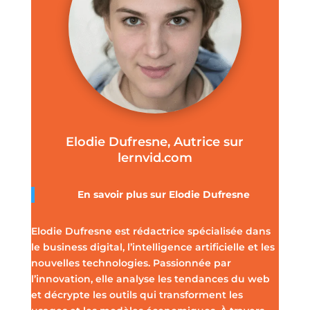
Elodie Dufresne, Autrice sur
lernvid.com
En savoir plus sur Elodie Dufresne
Elodie Dufresne est rédactrice spécialisée dans
le business digital, l’intelligence artificielle et les
nouvelles technologies. Passionnée par
l’innovation, elle analyse les tendances du web
et décrypte les outils qui transforment les