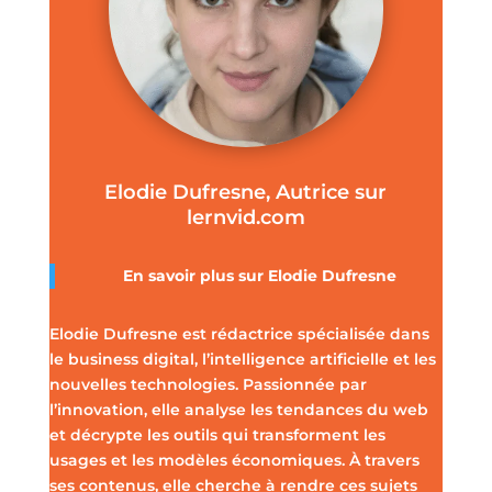
Elodie Dufresne, Autrice sur
lernvid.com
En savoir plus sur Elodie Dufresne
Elodie Dufresne est rédactrice spécialisée dans
le business digital, l’intelligence artificielle et les
nouvelles technologies. Passionnée par
l’innovation, elle analyse les tendances du web
et décrypte les outils qui transforment les
usages et les modèles économiques. À travers
ses contenus, elle cherche à rendre ces sujets