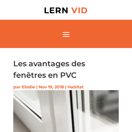
LERN
VID
Les avantages des
fenêtres en PVC
par
Elodie
|
Nov 19, 2018
|
Habitat