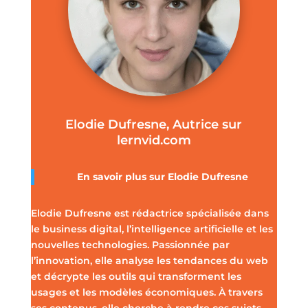
Elodie Dufresne, Autrice sur
lernvid.com
En savoir plus sur Elodie Dufresne
Elodie Dufresne est rédactrice spécialisée dans
le business digital, l’intelligence artificielle et les
nouvelles technologies. Passionnée par
l’innovation, elle analyse les tendances du web
et décrypte les outils qui transforment les
usages et les modèles économiques. À travers