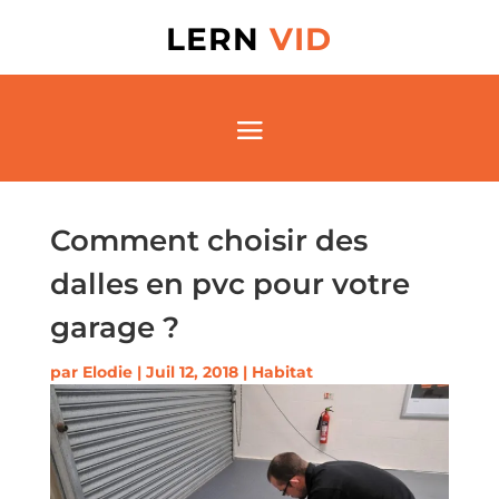
LERN
VID
Comment choisir des
dalles en pvc pour votre
garage ?
par
Elodie
|
Juil 12, 2018
|
Habitat