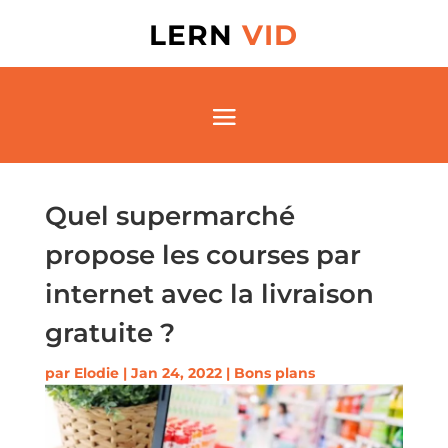
LERN
VID
Quel supermarché
propose les courses par
internet avec la livraison
gratuite ?
par
Elodie
|
Jan 24, 2022
|
Bons plans