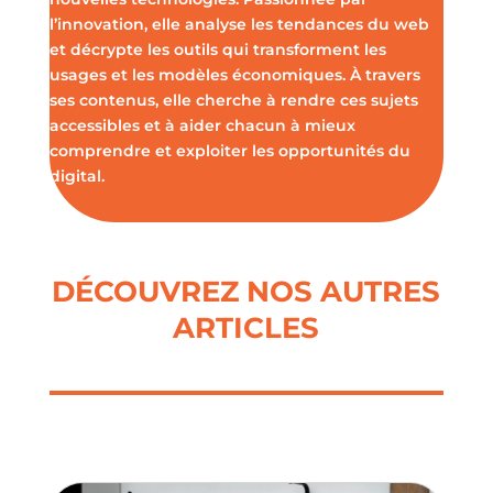
l’innovation, elle analyse les tendances du web
et décrypte les outils qui transforment les
usages et les modèles économiques. À travers
ses contenus, elle cherche à rendre ces sujets
accessibles et à aider chacun à mieux
comprendre et exploiter les opportunités du
digital.
DÉCOUVREZ NOS AUTRES
ARTICLES