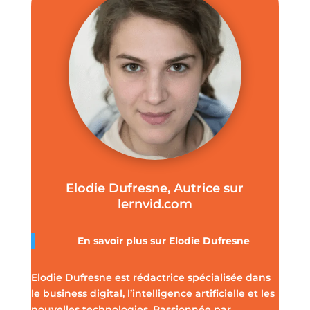
Elodie Dufresne, Autrice sur
lernvid.com
En savoir plus sur Elodie Dufresne
Elodie Dufresne est rédactrice spécialisée dans
le business digital, l’intelligence artificielle et les
nouvelles technologies. Passionnée par