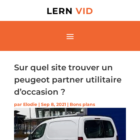
LERN
VID
Sur quel site trouver un
peugeot partner utilitaire
d’occasion ?
par
Elodie
|
Sep 8, 2021
|
Bons plans