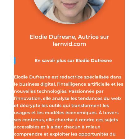
Elodie Dufresne, Autrice sur
lernvid.com
En savoir plus sur Elodie Dufresne
Elodie Dufresne est rédactrice spécialisée dans
le business digital, l’intelligence artificielle et les
nouvelles technologies. Passionnée par
l’innovation, elle analyse les tendances du web
et décrypte les outils qui transforment les
usages et les modèles économiques. À travers
ses contenus, elle cherche à rendre ces sujets
accessibles et à aider chacun à mieux
comprendre et exploiter les opportunités du