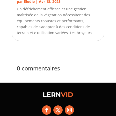
par
Elodie
|
Avr 18, 2025
Un défrichement efficace et une gestion
maîtrisée de la végétation nécessitent des
équipements robustes et performants,
capables de s’adapter à des conditions de
terrain et d’utilisation variées. Les broyeurs...
0 commentaires
LERN
VID